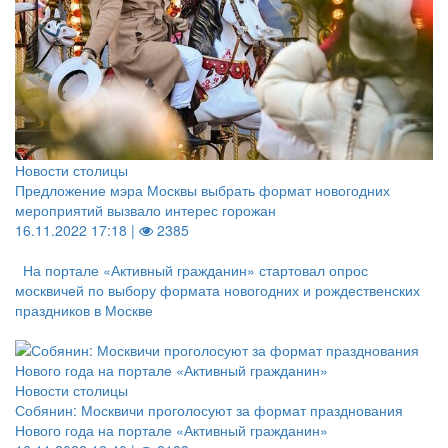
Новости столицы
Предложение мэра Москвы выбрать формат новогодних
мероприятий вызвало интерес горожан
16.11.2022 17:18 |
2385
На портале «Активный гражданин» стартовал опрос
москвичей по выбору формата новогодних и рождественских
праздников в Москве
Новости столицы
Собянин: Москвичи проголосуют за формат празднования
Нового года на портале «Активный гражданин»