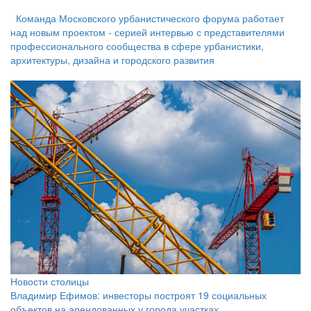
Команда Московского урбанистического форума работает
над новым проектом - серией интервью с представителями
профессионального сообщества в сфере урбанистики,
архитектуры, дизайна и городского развития
Новости столицы
Владимир Ефимов: инвесторы построят 19 социальных
объектов на арендованных у города участках