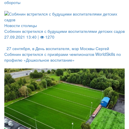
обороты
Новости столицы
Собянин встретился с будущими воспитателями детских садов
27.09.2021 13:40 |
1270
27 сентября, в День воспитателя, мэр Москвы Сергей
Собянин встретился с призёрами чемпионатов WorldSkills по
профилю «Дошкольное воспитание»