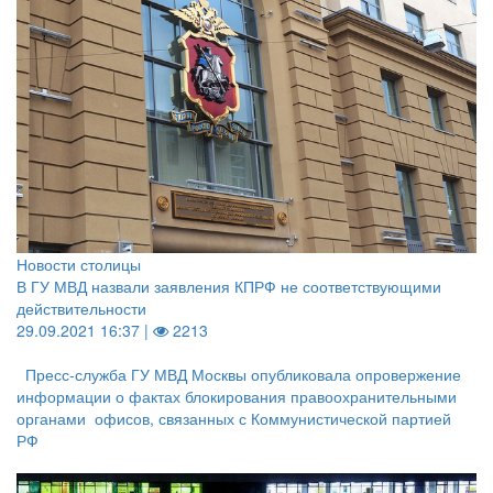
Новости столицы
В ГУ МВД назвали заявления КПРФ не соответствующими
действительности
29.09.2021 16:37 |
2213
Пресс-служба ГУ МВД Москвы опубликовала опровержение
информации о фактах блокирования правоохранительными
органами офисов, связанных с Коммунистической партией
РФ