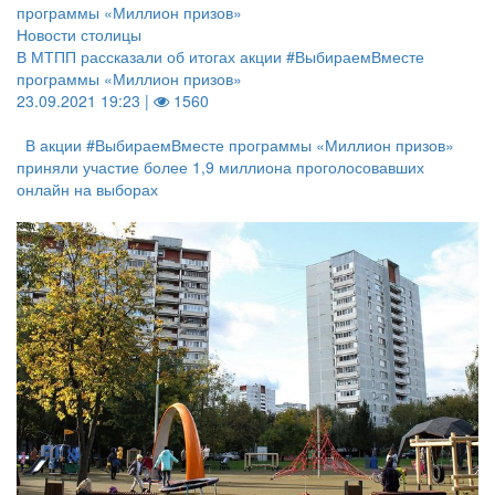
Новости столицы
В МТПП рассказали об итогах акции #ВыбираемВместе
программы «Миллион призов»
23.09.2021 19:23 |
1560
В акции #ВыбираемВместе программы «Миллион призов»
приняли участие более 1,9 миллиона проголосовавших
онлайн на выборах