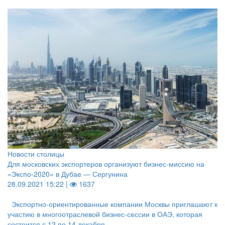
Новости столицы
Для московских экспортеров организуют бизнес-миссию на
«Экспо-2020» в Дубае — Сергунина
28.09.2021 15:22 |
1637
Экспортно-ориентированные компании Москвы приглашают к
участию в многоотраслевой бизнес-сессии в ОАЭ, которая
состоится с 12 по 14 декабря