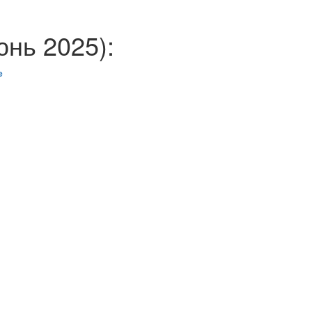
юнь 2025):
е