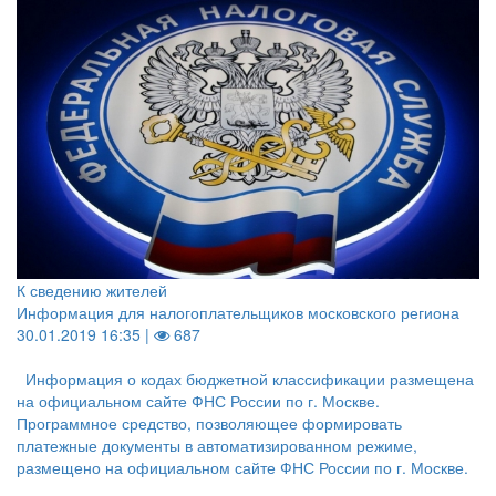
К сведению жителей
Информация для налогоплательщиков московского региона
30.01.2019 16:35 |
687
Информация о кодах бюджетной классификации размещена
на официальном сайте ФНС России по г. Москве.
Программное средство, позволяющее формировать
платежные документы в автоматизированном режиме,
размещено на официальном сайте ФНС России по г. Москве.