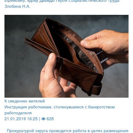
Ефимовну, вдову Дважды Героя Социалистического Труда
Злобина Н.А.
К сведению жителей
Инструкция работникам, столкнувшимся с банкротством
работодателя
21.01.2019 16:25 |
628
Прокуратурой округа проводится работа в целях размещения