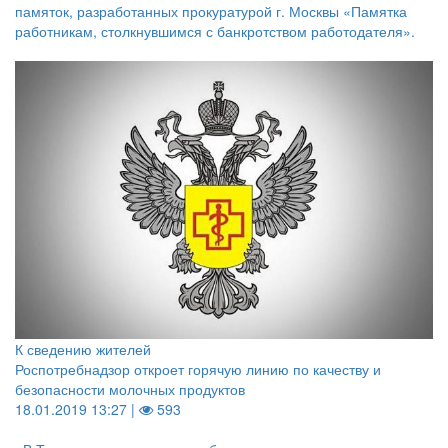
памяток, разработанных прокуратурой г. Москвы «Памятка
работникам, столкнувшимся с банкротством работодателя».
К сведению жителей
Роспотребнадзор откроет горячую линию по качеству и
безопасности молочных продуктов
18.01.2019 13:27 |
593