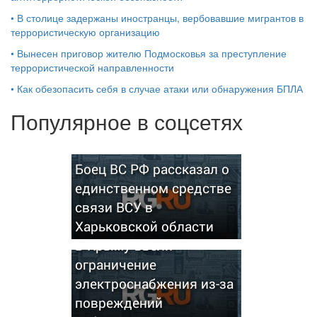
•
В столице задержаны иностранцы, вербовавшие мигрантов в
террористическую организацию
•
Вынесен приговор жителю Подмосковья за преступление
террористической направленности
•
Как обезопасить себя в случае атаки или обнаружения БПЛА
Популярное в соцсетях
Боец ВС РФ рассказал о
единственном средстве
связи ВСУ в
Харьковской области
В Крыму ввели
ограничение
электроснабжения из-за
повреждений