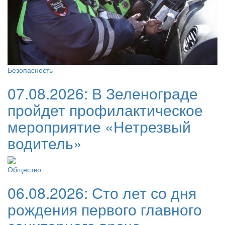
Безопасность
07.08.2026:
В Зеленограде
пройдет профилактическое
мероприятие «Нетрезвый
водитель»
Общество
06.08.2026:
Сто лет со дня
рождения первого главного