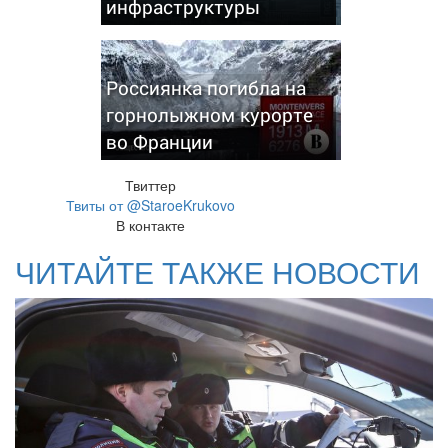
инфраструктуры
Россиянка погибла на
горнолыжном курорте
во Франции
Твиттер
Твиты от @StaroeKrukovo
В контакте
ЧИТАЙТЕ ТАКЖЕ НОВОСТИ