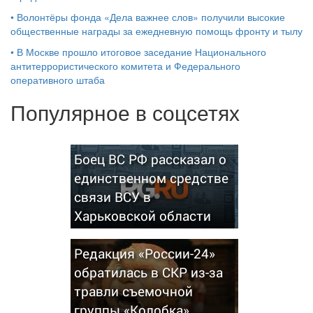
•
Волонтёры фонда «Дела важнее слов» получили высокие
общественные награды за ежедневную помощь фронту и тылу
•
В Москве прошло итоговое заседание Национального
антитеррористического комитета и Федерального
оперативного штаба
Популярное в соцсетях
Боец ВС РФ рассказал о
единственном средстве
связи ВСУ в
Харьковской области
Редакция «России-24»
обратилась в СКР из-за
травли съемочной
группы «Колобка»