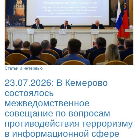
Статьи и интервью
23.07.2026:
В Кемерово
состоялось
межведомственное
совещание по вопросам
противодействия терроризму
в информационной сфере