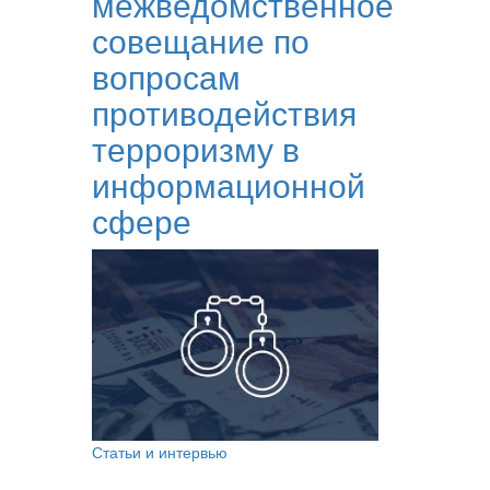
межведомственное
совещание по
вопросам
противодействия
терроризму в
информационной
сфере
Статьи и интервью