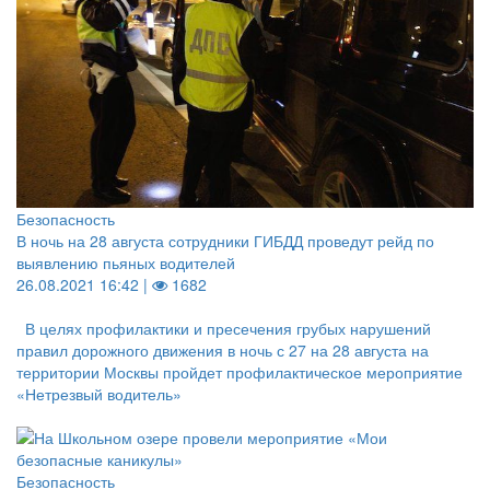
Безопасность
В ночь на 28 августа сотрудники ГИБДД проведут рейд по
выявлению пьяных водителей
26.08.2021 16:42 |
1682
В целях профилактики и пресечения грубых нарушений
правил дорожного движения в ночь с 27 на 28 августа на
территории Москвы пройдет профилактическое мероприятие
«Нетрезвый водитель»
Безопасность