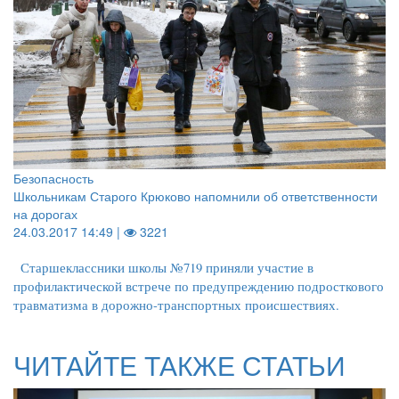
Безопасность
Школьникам Старого Крюково напомнили об ответственности
на дорогах
24.03.2017 14:49 |
3221
Старшеклассники школы №719 приняли участие в
профилактической встрече по предупреждению подросткового
травматизма в дорожно-транспортных происшествиях.
ЧИТАЙТЕ ТАКЖЕ СТАТЬИ