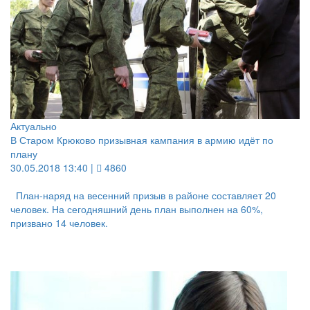
Актуально
В Старом Крюково призывная кампания в армию идёт по
плану
30.05.2018 13:40 |
4860
План-наряд на весенний призыв в районе составляет 20
человек. На сегодняшний день план выполнен на 60%,
призвано 14 человек.