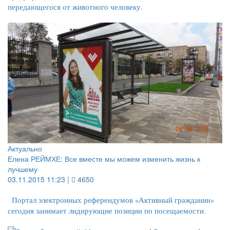
передающегося от животного человеку.
Актуально
Елена РЕЙМХЕ: Все вместе мы можем изменить жизнь к
лучшему
03.11.2015 11:23 |
4650
Портал электронных референдумов «Активный гражданин»
сегодня занимает лидирующие позиции по посещаемости.