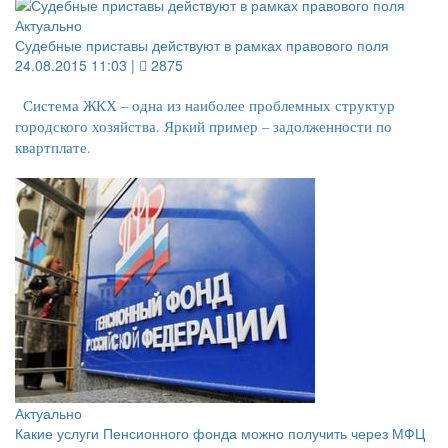
Актуально
Судебные приставы действуют в рамках правового поля
24.08.2015 11:03 |
2875
Система ЖКХ – одна из наиболее проблемных структур
городского хозяйства. Яркий пример – задолженности по
квартплате.
Актуально
Какие услуги Пенсионного фонда можно получить через МФЦ