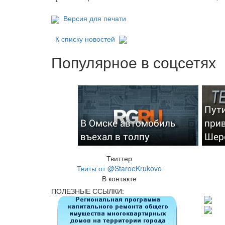
Версия для печати
К списку новостей
Популярное в соцсетях
Пут
В Омске автомобиль
при
въехал в толпу
Шер
Твиттер
Твиты от @StaroeKrukovo
В контакте
ПОЛЕЗНЫЕ ССЫЛКИ: