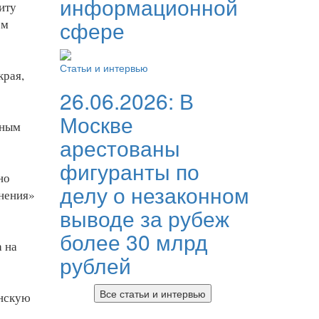
информационной
иту
сфере
ом
Статьи и интервью
края,
26.06.2026:
В
Москве
сным
арестованы
фигуранты по
но
делу о незаконном
нения»
выводе за рубеж
более 30 млрд
а на
рублей
Все статьи и интервью
инскую