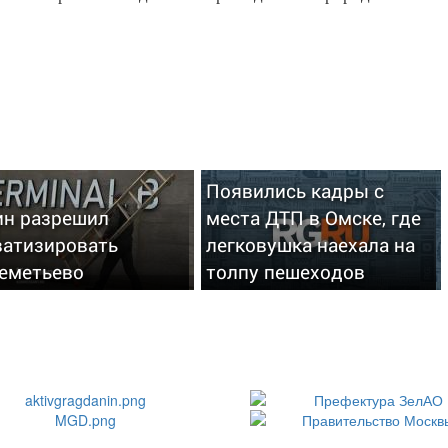
Появились кадры с
ин разрешил
места ДТП в Омске, где
ватизировать
легковушка наехала на
еметьево
толпу пешеходов