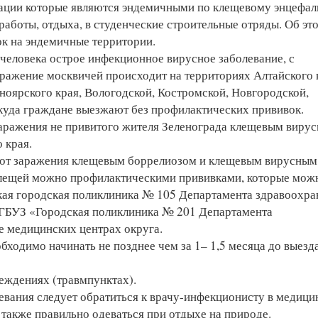
рации которые являются эндемичными по клещевому энцефал
аботы, отдыха, в студенческие строительные отряды. Об эт
к на эндемичные территории.
человека острое инфекционное вирусное заболевание, с
ражение москвичей происходит на территориях Алтайского 
ноярского края, Вологодской, Костромской, Новгородской,
 куда граждане выезжают без профилактических прививок.
 заражения не привитого жителя Зеленограда клещевым виру
 края.
а от заражения клещевым боррелиозом и клещевым вирусным
клещей можно профилактическими прививками, которые мож
кая городская поликлиника № 105 Департамента здравоохра
в ГБУЗ «Городская поликлиника № 201 Департамента
же медицинских центрах округа.
ходимо начинать не позднее чем за 1– 1,5 месяца до выезд
еждениях (травмпунктах).
евания следует обратиться к врачу-инфекционисту в медиц
 также правильно одеваться при отдыхе на природе.