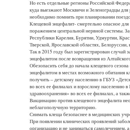
Но есть отдельные регионы Российской Феде
куда выезжают Москвичи и Зеленоградцы для р
необходимо помнить при планировании поездо
Клещевой энцефалит- смертельно опасное для 
поражением центральной нервной системы. За
Республики Карелия, Бурятии, Удмуртии, Крас
Тверской, Ярославской областях, Белоруссии,
Так в 2015 году был зарегистрирован случай
энцефалитом после возвращения из Алтайского
Обезопасить себя до начала клещевого сезон
энцефалитом в местах возможного обитания 
получить – детскому населению в ГБУЗ «Детс
во всех ее филиалах и взрослому населению 
здравоохранения» во всех ее филиалах, а так
Вакцинацию против клещевого энцефалита необ
неблагополучную территорию.
Снимать клеща безопаснее в медицинских учр
При появлении клинических проявлений забол
организацию и не заниматься самолечением, а