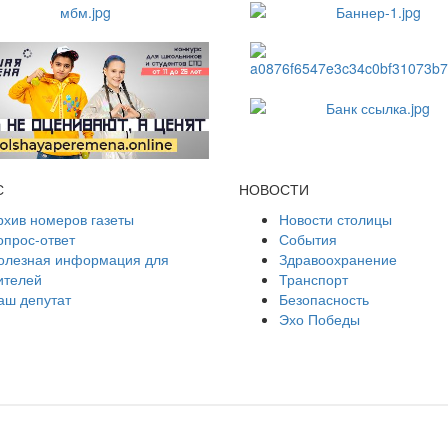
С
НОВОСТИ
рхив номеров газеты
Новости столицы
опрос-ответ
События
олезная информация для
Здравоохранение
ителей
Транспорт
аш депутат
Безопасность
Эхо Победы