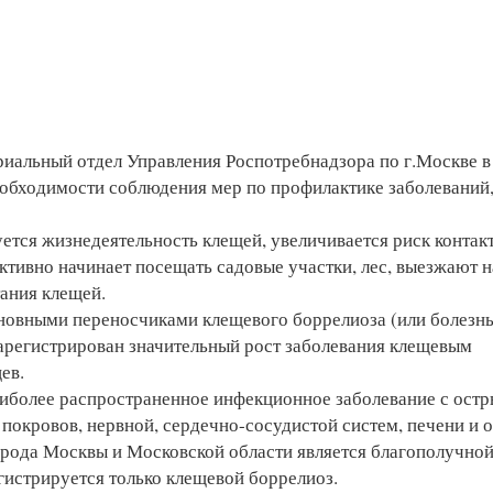
риальный отдел Управления Роспотребнадзора по г.Москве в
обходимости соблюдения мер по профилактике заболеваний
уется жизнедеятельность клещей, увеличивается риск контак
ктивно начинает посещать садовые участки, лес, выезжают н
тания клещей.
новными переносчиками клещевого боррелиоза (или болезн
зарегистрирован значительный рост заболевания клещевым
ев.
аиболее распространенное инфекционное заболевание с ост
покровов, нервной, сердечно-сосудистой систем, печени и 
города Москвы и Московской области является благополучной
гистрируется только клещевой боррелиоз.