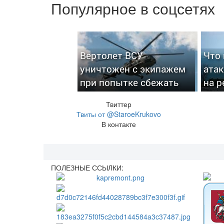
Популярное в соцсетях
Вертолет ВСУ
Что 
уничтожен с экипажем
ата
при попытке сбежать
на р
Твиттер
Твиты от @StaroeKrukovo
В контакте
ПОЛЕЗНЫЕ ССЫЛКИ: