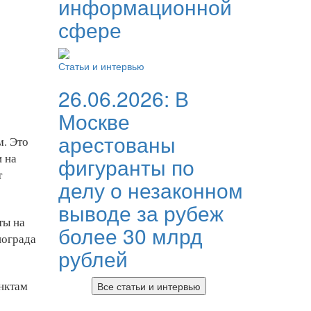
информационной
сфере
Статьи и интервью
26.06.2026:
В
Москве
арестованы
м. Это
 на
фигуранты по
т
делу о незаконном
выводе за рубеж
ты на
более 30 млрд
нограда
рублей
унктам
Все статьи и интервью