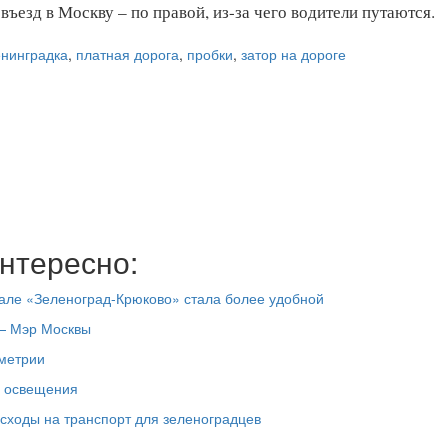
въезд в Москву – по правой, из-за чего водители путаются.
енинградка
,
платная дорога
,
пробки
,
затор на дороге
нтересно:
зале «Зеленоград-Крюково» стала более удобной
 — Мэр Москвы
ометрии
и освещения
асходы на транспорт для зеленоградцев