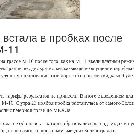
 встала в пробках после
М-11
на трассе М-10 после того, как на М-11 ввели платный режи
леноградцы неоднократно высказывали возмущение тарифами
егулярном пользовании этой дорогой со всеми скидками буде
ь тарифы результатов не принесли. В итоге с введением пла
 М-10. С утра 23 ноября пробка растянулась от самого Зеле
ояли от Чёрной грязи до МКАДа.
й тоже не обошлось – заторы образовались на подъездах к п
гче, но ненамного, поскольку выезд из Зеленограда с