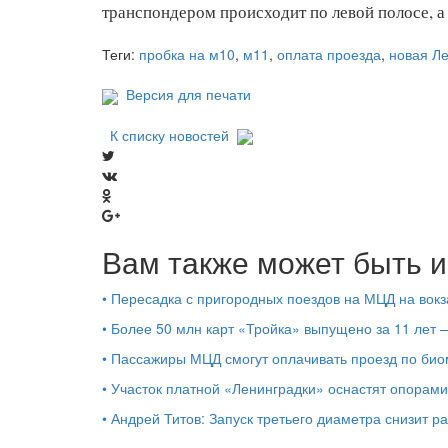
транспондером происходит по левой полосе, а 
Теги:
пробка на м10
,
м11
,
оплата проезда
,
новая Л
Версия для печати
К списку новостей
Вам также может быть и
•
Пересадка с пригородных поездов на МЦД на вок
•
Более 50 млн карт «Тройка» выпущено за 11 лет
•
Пассажиры МЦД смогут оплачивать проезд по би
•
Участок платной «Ленинградки» оснастят опорам
•
Андрей Титов: Запуск третьего диаметра снизит р