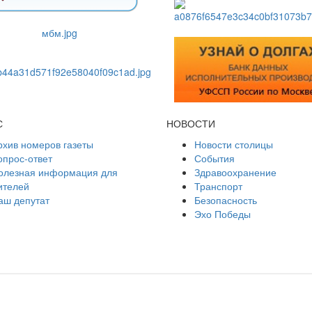
С
НОВОСТИ
рхив номеров газеты
Новости столицы
опрос-ответ
События
олезная информация для
Здравоохранение
ителей
Транспорт
аш депутат
Безопасность
Эхо Победы