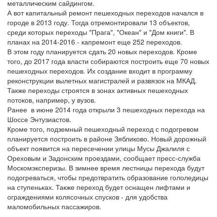
металлическим сайдингом.
А вот капитальный ремонт пешеходных переходов начался в
городе в 2013 году. Тогда отремонтировали 13 объектов,
среди которых переходы "Прага", "Океан" и "Дом книги". В
планах на 2014-2016 - капремонт еще 252 переходов.
В этом году планируется сдать 20 новых переходов. Кроме
того, до 2017 года власти собираются построить еще 70 новых
пешеходных переходов. Их создание входит в программу
реконструкции вылетных магистралей и развязок на МКАД.
Также переходы строятся в зонах активных пешеходных
потоков, например, у вузов.
Ранее в июне 2014 года открыли 3 пешеходных перехода на
Шоссе Энтузиастов.
Кроме того, подземный пешеходный переход с подогревом
планируется построить в районе Зябликово. Новый дорожный
объект появится на пересечении улицы Мусы Джалиля с
Ореховым и Задонским проездами, сообщает пресс-служба
Москомэксперизы. В зимнее время лестницы перехода будут
подогреваться, чтобы предотвратить образование гололедицы
на ступеньках. Также переход будет оснащен лифтами и
ограждениями колясочных спусков - для удобства
маломобильных пассажиров.