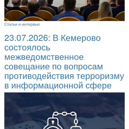
Статьи и интервью
23.07.2026:
В Кемерово
состоялось
межведомственное
совещание по вопросам
противодействия терроризму
в информационной сфере