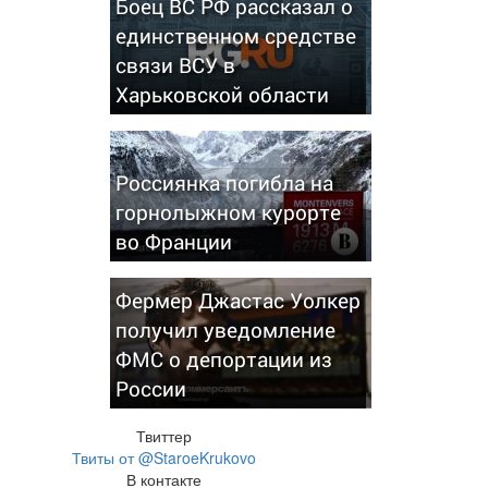
Боец ВС РФ рассказал о
единственном средстве
связи ВСУ в
Харьковской области
Россиянка погибла на
горнолыжном курорте
во Франции
Фермер Джастас Уолкер
получил уведомление
ФМС о депортации из
России
Твиттер
Твиты от @StaroeKrukovo
В контакте