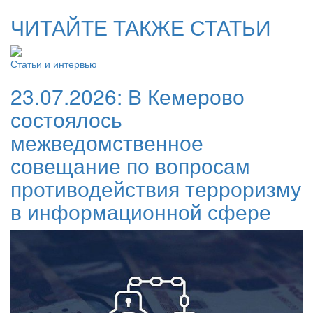
ЧИТАЙТЕ ТАКЖЕ СТАТЬИ
Статьи и интервью
23.07.2026:
В Кемерово
состоялось
межведомственное
совещание по вопросам
противодействия терроризму
в информационной сфере