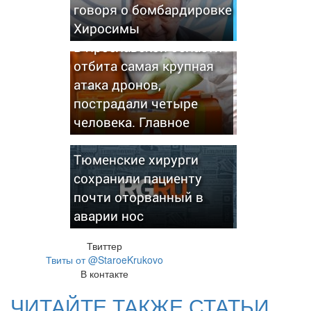
говоря о бомбардировке
Хиросимы
В Ярославской области
отбита самая крупная
атака дронов,
пострадали четыре
человека. Главное
Тюменские хирурги
сохранили пациенту
почти оторванный в
аварии нос
Твиттер
Твиты от @StaroeKrukovo
В контакте
ЧИТАЙТЕ ТАКЖЕ СТАТЬИ