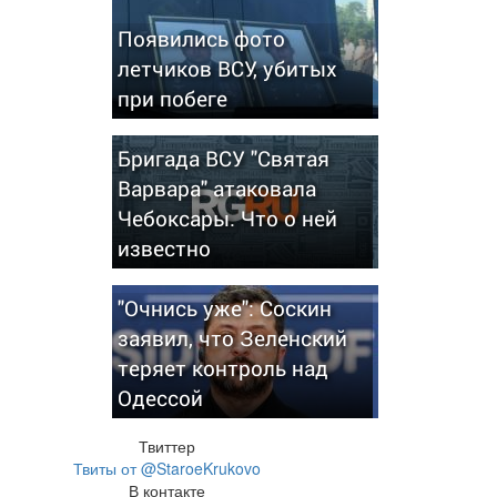
Появились фото
летчиков ВСУ, убитых
при побеге
Бригада ВСУ "Святая
Варвара" атаковала
Чебоксары. Что о ней
известно
"Очнись уже": Соскин
заявил, что Зеленский
теряет контроль над
Одессой
Твиттер
Твиты от @StaroeKrukovo
В контакте