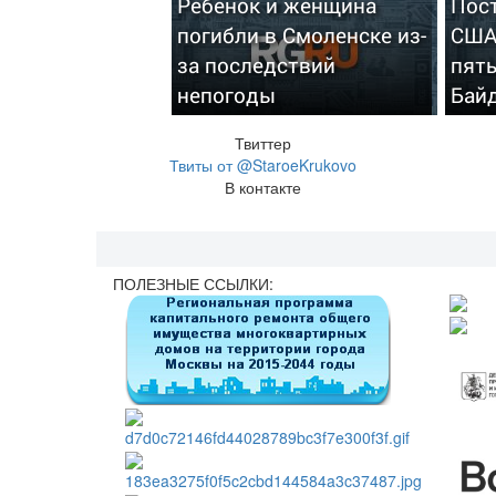
Ребенок и женщина
Пос
погибли в Смоленске из-
США 
за последствий
пять
непогоды
Бай
Твиттер
Твиты от @StaroeKrukovo
В контакте
ПОЛЕЗНЫЕ ССЫЛКИ: