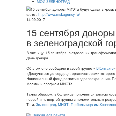
МОЙ ЗЕЛЕНОГРАД
фото :
http://www.mskagency.ru/
14.09.2017
15 сентября доноры
в зеленоградской г
В пятницу, 15 сентября, в отделении трансфузиол
День донора.
Об этом оно сообщило в своей группе «
ВКонтакте
»
«Достучаться до сердец», организаторами которого
Национальный фонд развития здравоохранения. По
Москвы и профком МИЭТа.
Таким образом, в больнице пополнятся запасы кров
первой и четвертой группы с положительным резус
Теги:
Зеленоград
,
МИЭТ
,
Горбольница им.Кончалов
Версия для печати