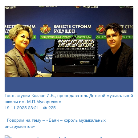
Гость студии Козлов И.В., преподаватель Детской музыкальной
школы им. М.П.Мусоргского
19.11.2025 23:21 |
225
Говорим на тему – «Баян – король музыкальных
инструментов»