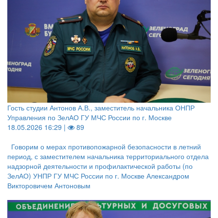
Гость студии Антонов А.В., заместитель начальника ОНПР
Управления по ЗелАО ГУ МЧС России по г. Москве
18.05.2026 16:29 |
89
Говорим о мерах противопожарной безопасности в летний
период, с заместителем начальника территориального отдела
надзорной деятельности и профилактической работы (по
ЗелАО) УНПР ГУ МЧС России по г. Москве Александром
Викторовичем Антоновым