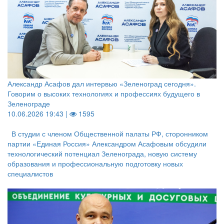
Александр Асафов дал интервью «Зеленоград сегодня».
Говорим о высоких технологиях и профессиях будущего в
Зеленограде
10.06.2026 19:43 |
1595
В студии с членом Общественной палаты РФ, сторонником
партии «Единая Россия» Александром Асафовым обсудили
технологический потенциал Зеленограда, новую систему
образования и профессиональную подготовку новых
специалистов