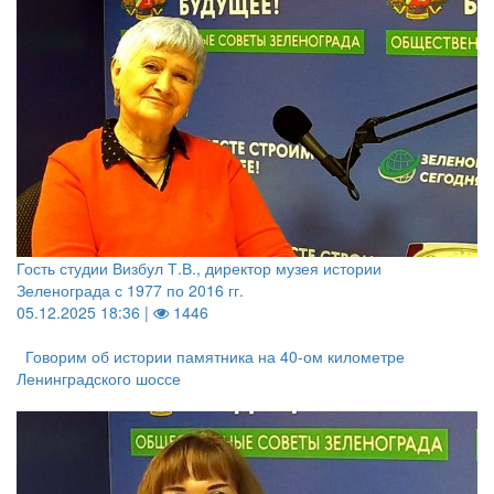
Гость студии Визбул Т.В., директор музея истории
Зеленограда с 1977 по 2016 гг.
05.12.2025 18:36 |
1446
Говорим об истории памятника на 40-ом километре
Ленинградского шоссе