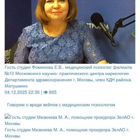
Гость студии Фоминова Е.В., медицинский психолог филиала
№10 Московского научно- практического центра наркологии
Департамента здравоохранения г. Москвы, член КДН района
Матушкино
04.12.2025 22:36 |
665
Говорим о вреде вейпов с медицинским психологом
Гость студии Мезенева М. А., помощник прокурора ЗелАО г.
Москвы