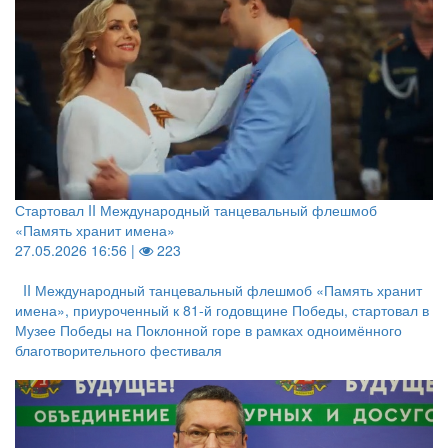
Стартовал II Международный танцевальный флешмоб
«Память хранит имена»
27.05.2026 16:56 |
223
II Международный танцевальный флешмоб «Память хранит
имена», приуроченный к 81-й годовщине Победы, стартовал в
Музее Победы на Поклонной горе в рамках одноимённого
благотворительного фестиваля