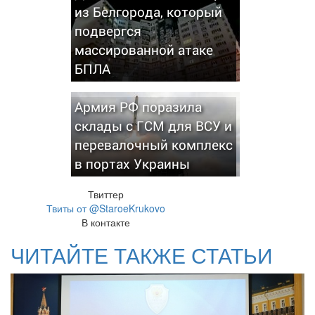
из Белгорода, который
подвергся
массированной атаке
БПЛА
Армия РФ поразила
склады с ГСМ для ВСУ и
перевалочный комплекс
в портах Украины
Твиттер
Твиты от @StaroeKrukovo
В контакте
ЧИТАЙТЕ ТАКЖЕ СТАТЬИ