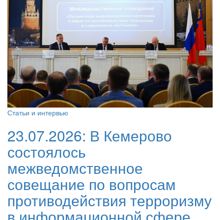
Статьи и интервью
23.07.2026:
В Кемерово
состоялось
межведомственное
совещание по вопросам
противодействия терроризму
в информационной сфере