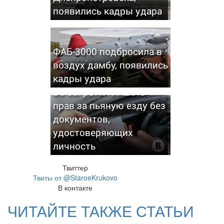
появились кадры удара
ФАБ-3000 подбросила в
воздух дамбу, появились
кадры удара
ВС запретил лишать
прав за пьяную езду без
документов,
удостоверяющих
личность
Твиттер
Твиты от @StaroeKrukovo
В контакте
ЧИТАЙТЕ ТАКЖЕ СТАТЬИ