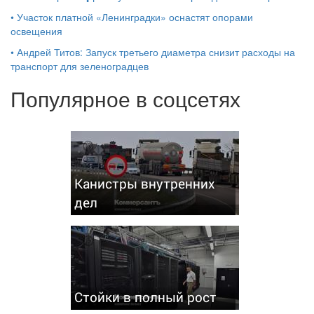
•
Участок платной «Ленинградки» оснастят опорами
освещения
•
Андрей Титов: Запуск третьего диаметра снизит расходы на
транспорт для зеленоградцев
Популярное в соцсетях
Канистры внутренних
дел
Стойки в полный рост