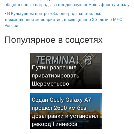
общественные награды за ежедневную помощь фронту и тылу
•
В Культурном центре «Зеленоград» состоялось
торжественное мероприятие, посвященное 35- летию МЧС
России
Популярное в соцсетях
Путин разрешил
приватизировать
Шереметьево
Седан Geely Galaxy A7
прошел 2600 км без
дозаправки и установил
рекорд Гиннесса