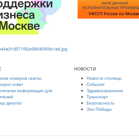
С
НОВОСТИ
рхив номеров газеты
Новости столицы
опрос-ответ
События
олезная информация для
Здравоохранение
ителей
Транспорт
аш депутат
Безопасность
Эхо Победы