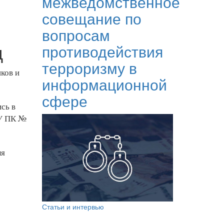
межведомственное
совещание по
вопросам
д
противодействия
терроризму в
ков и
информационной
сфере
сь в
ОУ ПК №
ля
Статьи и интервью