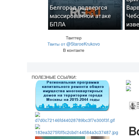
Белгород подвергся
Варв
массированной атаке
Чебо
БПЛА
изв
Твиттер
Твиты от @StaroeKrukovo
В контакте
ПОЛЕЗНЫЕ ССЫЛКИ: