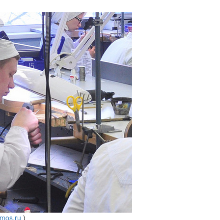
mos.ru
)