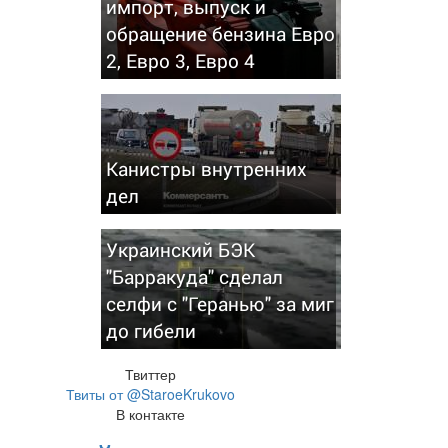
импорт, выпуск и
обращение бензина Евро
2, Евро 3, Евро 4
Канистры внутренних
дел
Украинский БЭК
"Барракуда" сделал
селфи с "Геранью" за миг
до гибели
Твиттер
Твиты от @StaroeKrukovo
В контакте