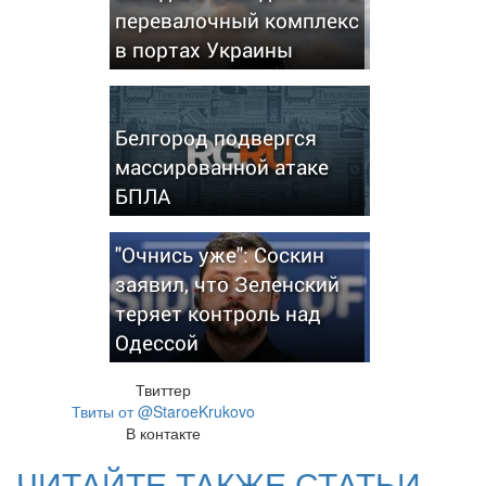
перевалочный комплекс
в портах Украины
Белгород подвергся
массированной атаке
БПЛА
"Очнись уже": Соскин
заявил, что Зеленский
теряет контроль над
Одессой
Твиттер
Твиты от @StaroeKrukovo
В контакте
ЧИТАЙТЕ ТАКЖЕ СТАТЬИ