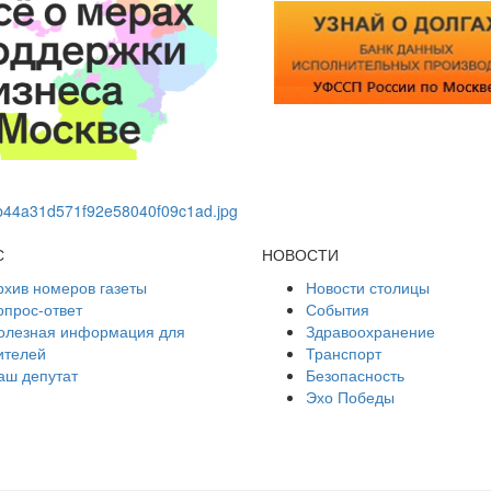
С
НОВОСТИ
рхив номеров газеты
Новости столицы
опрос-ответ
События
олезная информация для
Здравоохранение
ителей
Транспорт
аш депутат
Безопасность
Эхо Победы