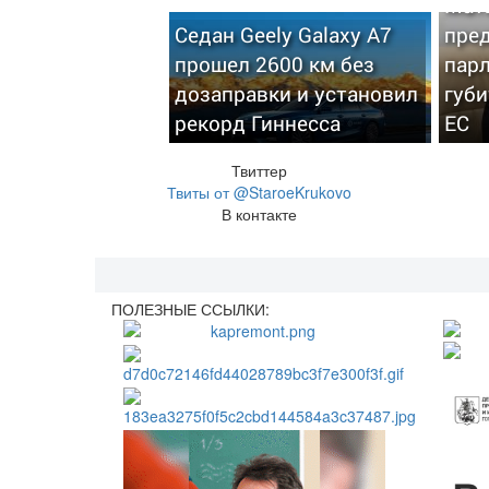
Мат
Седан Geely Galaxy A7
пре
прошел 2600 км без
пар
дозаправки и установил
губи
рекорд Гиннесса
ЕС
Твиттер
Твиты от @StaroeKrukovo
В контакте
ПОЛЕЗНЫЕ ССЫЛКИ: