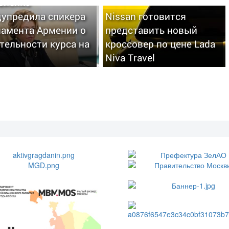
виенко
дупредила спикера
Nissan готовится
ламента Армении о
представить новый
тельности курса на
кроссовер по цене Lada
Niva Travel