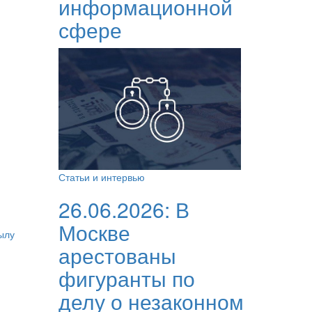
информационной
сфере
Статьи и интервью
26.06.2026:
В
Москве
ылу
арестованы
фигуранты по
делу о незаконном