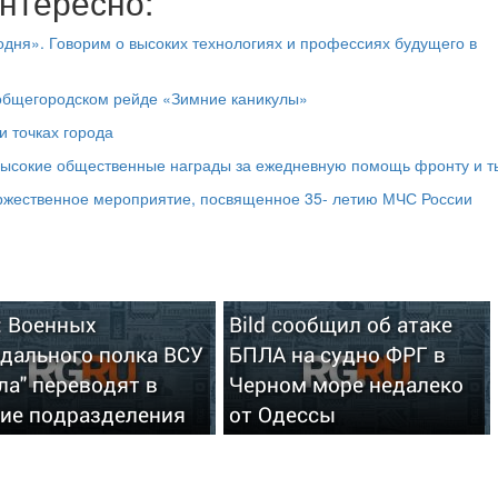
нтересно:
дня». Говорим о высоких технологиях и профессиях будущего в
 общегородском рейде «Зимние каникулы»
и точках города
высокие общественные награды за ежедневную помощь фронту и т
оржественное мероприятие, посвященное 35- летию МЧС России
: Военных
Bild сообщил об атаке
дального полка ВСУ
БПЛА на судно ФРГ в
ла" переводят в
Черном море недалеко
гие подразделения
от Одессы