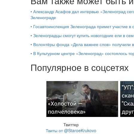
Вам также может быть и
•
Александр Асафов дал интервью «Зеленоград сего
Зеленограде
•
Госавтоинспекция Зеленограда примет участие в
•
Зеленоградцы смогут купить новогодние ели в сем
•
Волонтёры фонда «Дела важнее слов» получили 
•
В Культурном центре «Зеленоград» состоялось т
Популярное в соцсетях
"УП"
скан
«Холостой —
"Ска
полчеловека»
дру
Твиттер
Твиты от @StaroeKrukovo