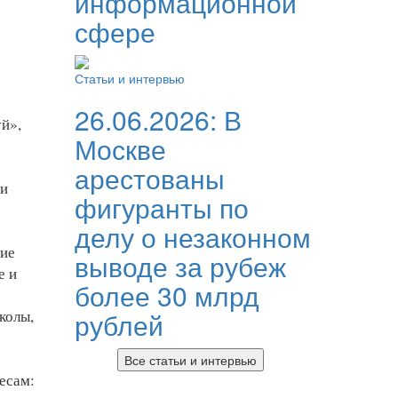
информационной
сфере
Статьи и интервью
26.06.2026:
В
уй»,
Москве
арестованы
 и
фигуранты по
делу о незаконном
ние
выводе за рубеж
е и
более 30 млрд
колы,
рублей
Все статьи и интервью
есам: