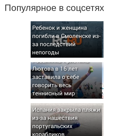
Популярное в соцсетях
Ребенок и женщина
погибли в Смоленске из-
за последствий
непогоды
Россиянка Кристина
Лютова в 16 лет
заставила о себе
говорить весь
теннисный мир
Испания закрыла пляжи
из-за нашествия
португальских
корабликов