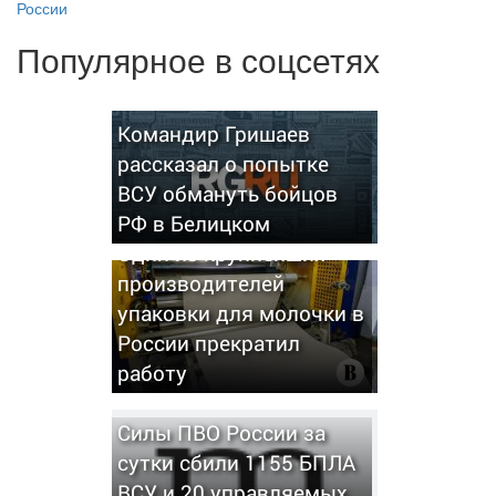
России
Популярное в соцсетях
Командир Гришаев
рассказал о попытке
ВСУ обмануть бойцов
РФ в Белицком
Один из крупнейших
производителей
упаковки для молочки в
России прекратил
работу
Силы ПВО России за
сутки сбили 1155 БПЛА
ВСУ и 20 управляемых