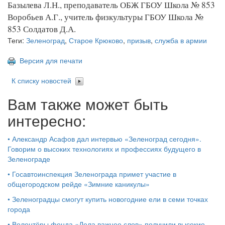
Базылева Л.Н., преподаватель ОБЖ ГБОУ Школа № 853
Воробьев А.Г., учитель физкультуры ГБОУ Школа №
853 Солдатов Д.А.
Теги:
Зеленоград
,
Старое Крюково
,
призыв
,
служба в армии
Версия для печати
К списку новостей
Вам также может быть
интересно:
•
Александр Асафов дал интервью «Зеленоград сегодня».
Говорим о высоких технологиях и профессиях будущего в
Зеленограде
•
Госавтоинспекция Зеленограда примет участие в
общегородском рейде «Зимние каникулы»
•
Зеленоградцы смогут купить новогодние ели в семи точках
города
•
Волонтёры фонда «Дела важнее слов» получили высокие