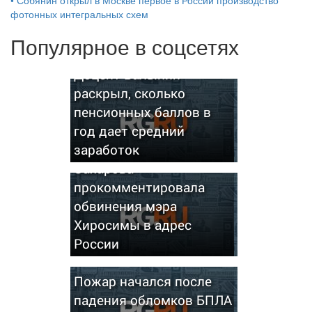
фотонных интегральных схем
Популярное в соцсетях
Доцент Балынин
раскрыл, сколько
пенсионных баллов в
год дает средний
заработок
Захарова
прокомментировала
обвинения мэра
Хиросимы в адрес
России
Пожар начался после
падения обломков БПЛА