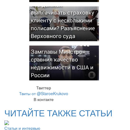
Кто должен
выплачивать страховку
клиенту с несколькими
полисами? Разъяснение
Верховного суда
Замглавы Минстроя
сравнил качество
недвижимости в США и
России
Твиттер
Твиты от @StaroeKrukovo
В контакте
ЧИТАЙТЕ ТАКЖЕ СТАТЬИ
Статьи и интервью