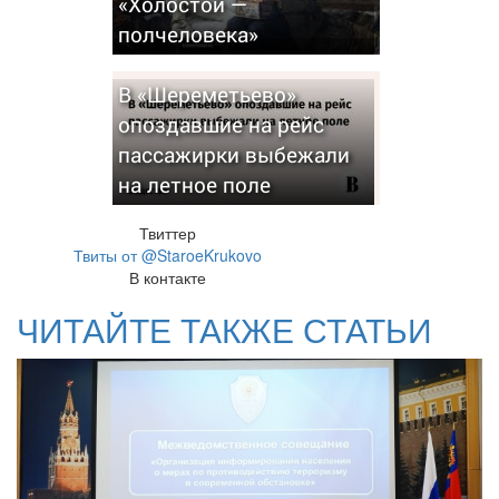
«Холостой —
полчеловека»
В «Шереметьево»
опоздавшие на рейс
пассажирки выбежали
на летное поле
Твиттер
Твиты от @StaroeKrukovo
В контакте
ЧИТАЙТЕ ТАКЖЕ СТАТЬИ