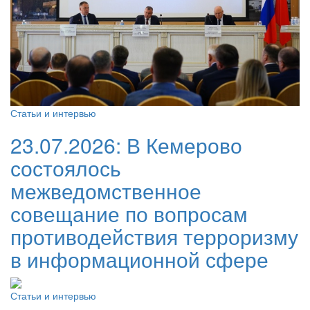
Статьи и интервью
23.07.2026:
В Кемерово
состоялось
межведомственное
совещание по вопросам
противодействия терроризму
в информационной сфере
Статьи и интервью