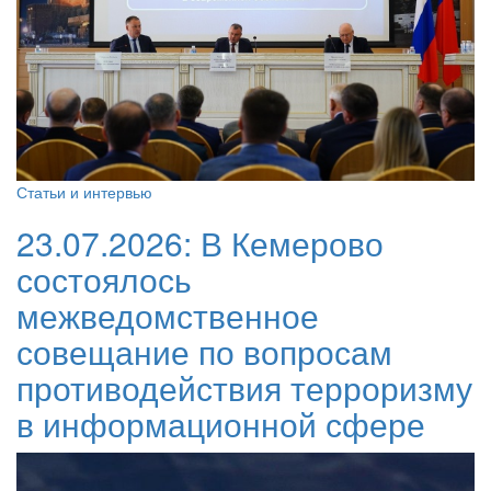
Статьи и интервью
23.07.2026:
В Кемерово
состоялось
межведомственное
совещание по вопросам
противодействия терроризму
в информационной сфере