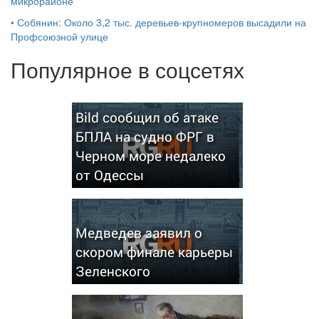
микрорайоне
•
Собянин: Около 3,2 тыс. деревьев-крупномеров высадили на
Профсоюзной улице
Популярное в соцсетях
Bild сообщил об атаке
БПЛА на судно ФРГ в
Черном море недалеко
от Одессы
Медведев заявил о
скором финале карьеры
Зеленского