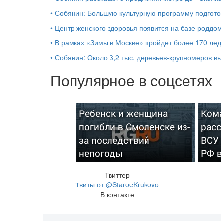
•
Собянин: Большую культурную программу подгото
•
Центр женского здоровья появится на базе роддо
•
В рамках «Зимы в Москве» пройдет более 170 ле
•
Собянин: Около 3,2 тыс. деревьев-крупномеров 
Популярное в соцсетях
Ребенок и женщина
Ком
погибли в Смоленске из-
расс
за последствий
ВСУ
непогоды
РФ 
Твиттер
Твиты от @StaroeKrukovo
В контакте