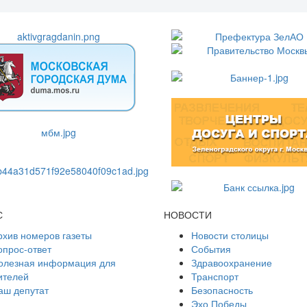
С
НОВОСТИ
рхив номеров газеты
Новости столицы
опрос-ответ
События
олезная информация для
Здравоохранение
ителей
Транспорт
аш депутат
Безопасность
Эхо Победы