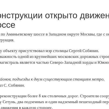
онструкции открыто движе
оссе
 по Аминьевскому шоссе в Западном округе Москвы, где с о
трукция.
у объекту присутствовал мэр столицы Сергей Собянин.
 важность одной из крупнейших московских дорожных строе
 магистраль является частью Северо-Западной хорды и Южн
йонов, подъезды к двум существующим станциям метро,
л С. Собянин.
 реконструкции более 8 км столичных дорог. Строители соо
еку Сетунь, два подземных и один надземный пешеходный пер
и движения в каждую сторону.