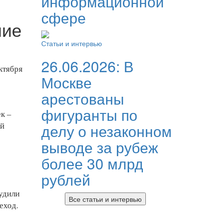
информационной
сфере
ние
Статьи и интервью
26.06.2026:
В
ктября
Москве
арестованы
фигуранты по
к –
ой
делу о незаконном
выводе за рубеж
более 30 млрд
рублей
рудили
Все статьи и интервью
еход.