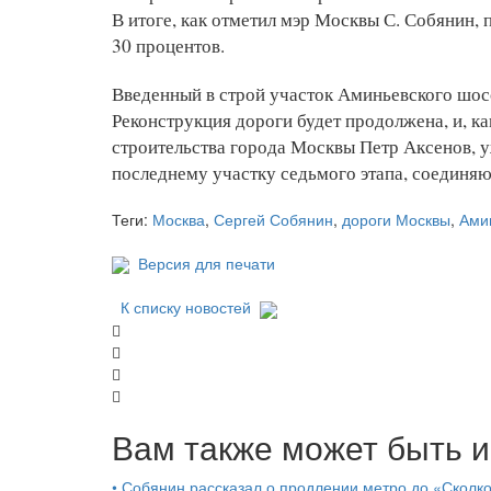
В итоге, как отметил мэр Москвы С. Собянин,
30 процентов.
Введенный в строй участок Аминьевского шосс
Реконструкция дороги будет продолжена, и, к
строительства города Москвы Петр Аксенов, у
последнему участку седьмого этапа, соедин
Теги:
Москва
,
Сергей Собянин
,
дороги Москвы
,
Ами
Версия для печати
К списку новостей
Вам также может быть и
•
Собянин рассказал о продлении метро до «Сколк