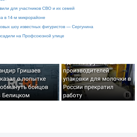
вили для участников СВО и их семей
ма в 14-м микрорайоне
довых шоу известных фигуристов — Сергунина
высадили на Профсоюзной улице
Один из крупнейших
андир Гришаев
производителей
казал о попытке
упаковки для молочки в
 обмануть бойцов
России прекратил
в Белицком
работу