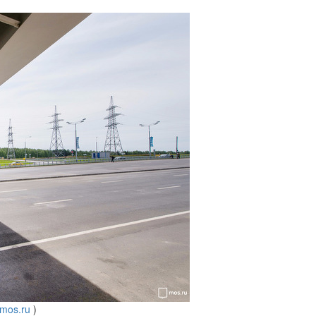
mos.ru
)