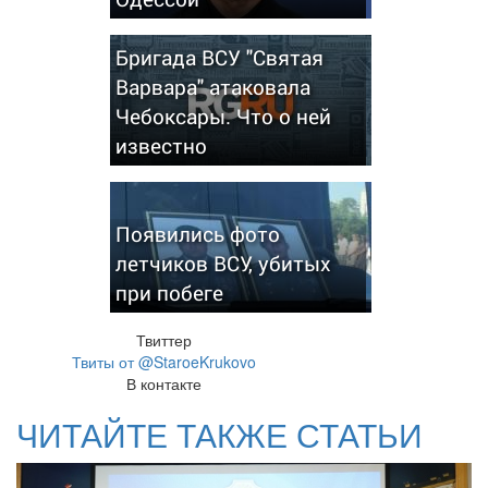
Бригада ВСУ "Святая
Варвара" атаковала
Чебоксары. Что о ней
известно
Появились фото
летчиков ВСУ, убитых
при побеге
Твиттер
Твиты от @StaroeKrukovo
В контакте
ЧИТАЙТЕ ТАКЖЕ СТАТЬИ