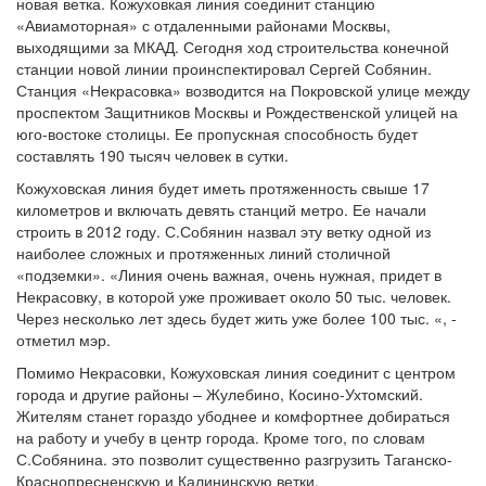
новая ветка. Кожуховкая линия соединит станцию
«Авиамоторная» с отдаленными районами Москвы,
выходящими за МКАД. Сегодня ход строительства конечной
станции новой линии проинспектировал Сергей Собянин.
Станция «Некрасовка» возводится на Покровской улице между
проспектом Защитников Москвы и Рождественской улицей на
юго-востоке столицы. Ее пропускная способность будет
составлять 190 тысяч человек в сутки.
Кожуховская линия будет иметь протяженность свыше 17
километров и включать девять станций метро. Ее начали
строить в 2012 году. С.Собянин назвал эту ветку одной из
наиболее сложных и протяженных линий столичной
«подземки». «Линия очень важная, очень нужная, придет в
Некрасовку, в которой уже проживает около 50 тыс. человек.
Через несколько лет здесь будет жить уже более 100 тыс. «, -
отметил мэр.
Помимо Некрасовки, Кожуховская линия соединит с центром
города и другие районы – Жулебино, Косино-Ухтомский.
Жителям станет гораздо убоднее и комфортнее добираться
на работу и учебу в центр города. Кроме того, по словам
С.Собянина. это позволит существенно разгрузить Таганско-
Краснопресненскую и Калининскую ветки.