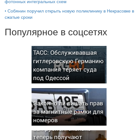
фотонных интегральных схем
•
Собянин поручил открыть новую поликлинику в Некрасовке в
сжатые сроки
Популярное в соцсетях
ТАСС: Обслуживавшая
гитлеровскую Германию
компания теряет суда
под Одессой
Законно ли лишать прав
за магнитные рамки для
номеров
Пенсии выросли до 27
224 рублей: сколько
теперь получают