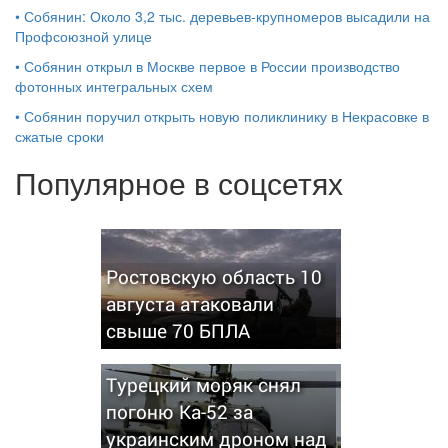
•
Собянин: Около 3,2 тыс. деревьев-крупномеров высадили на
Профсоюзной улице
•
Собянин открыл в Москве первое в России производство
фотонных интегральных схем
•
Собянин поручил открыть новую поликлинику в Некрасовке в
сжатые сроки
Популярное в соцсетях
Ростовскую область 10
августа атаковали
свыше 70 БПЛА
Турецкий моряк снял
погоню Ка-52 за
украинским дроном над