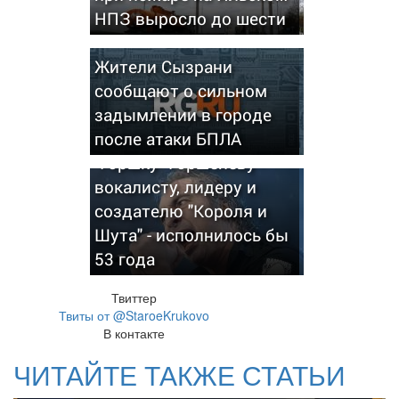
НПЗ выросло до шести
Жители Сызрани
сообщают о сильном
задымлении в городе
после атаки БПЛА
7 августа Михаилу
"Горшку" Горшеневу -
вокалисту, лидеру и
создателю "Короля и
Шута" - исполнилось бы
53 года
Твиттер
Твиты от @StaroeKrukovo
В контакте
ЧИТАЙТЕ ТАКЖЕ СТАТЬИ