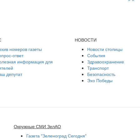
С
НОВОСТИ
рхив номеров газеты
Новости столицы
опрос-ответ
События
олезная информация для
Здравоохранение
ителей
Транспорт
аш депутат
Безопасность
Эхо Победы
Окружные СМИ ЗелАО
Газета "Зеленоград Сегодня"