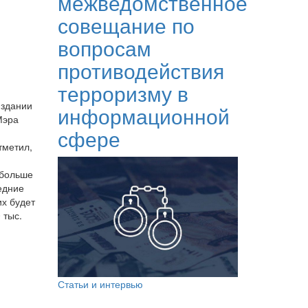
межведомственное
совещание по
вопросам
противодействия
терроризму в
 здании
информационной
Мэра
сфере
тметил,
 больше
ледние
их будет
 тыс.
Статьи и интервью