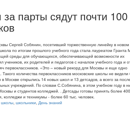
 за парты сядут почти 100
ков
сквы Сергей Собянин, посетивший торжественную линейку в новом
кола по итогам прошлого учебного года стала лауреатом Гранта 
ающей среды для обучающихся, обеспечивающей возможности их
л учеников, их родителей и педагогов с началом учебного года и о
сяч первоклассников. «Это – новый рекорд для Москвы и еще одно
. Такого количества первоклассников московские школы не видели
я в Москве открылись 14 новых школ и 13 детсадов, а всего за пос
льных учреждений. По словам С.Собянина, в этом учебном году в н
осквы и студентов колледжей. . Детсады готовы принять более 400
, колледжи и техникумы - более 60 тыс. человек.
,
школы
,
школьники
,
День знаний