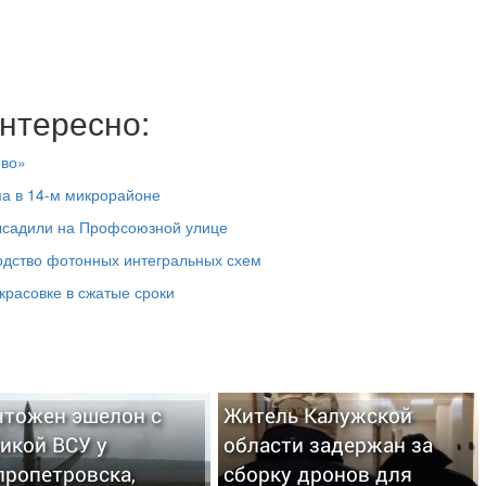
нтересно:
ово»
ма в 14-м микрорайоне
высадили на Профсоюзной улице
одство фотонных интегральных схем
красовке в сжатые сроки
чтожен эшелон с
Житель Калужской
икой ВСУ у
области задержан за
пропетровска,
сборку дронов для