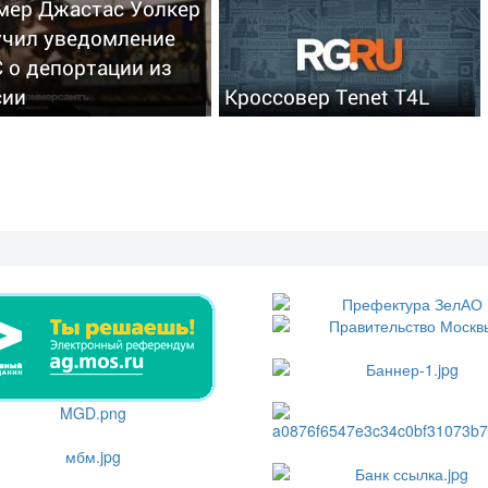
мер Джастас Уолкер
учил уведомление
 о депортации из
сии
Кроссовер Tenet T4L