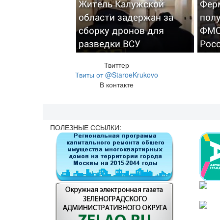
Житель Калужской
Фер
области задержан за
пол
сборку дронов для
ФМС
разведки ВСУ
Рос
Твиттер
Твиты от @StaroeKrukovo
В контакте
ПОЛЕЗНЫЕ ССЫЛКИ: