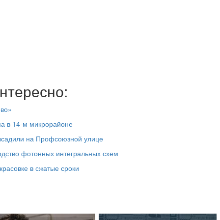
нтересно:
ово»
ма в 14-м микрорайоне
высадили на Профсоюзной улице
одство фотонных интегральных схем
красовке в сжатые сроки