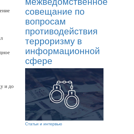
межведомственное
совещание по
ение
вопросам
противодействия
терроризму в
ил
информационной
одное
сфере
у и до
Статьи и интервью