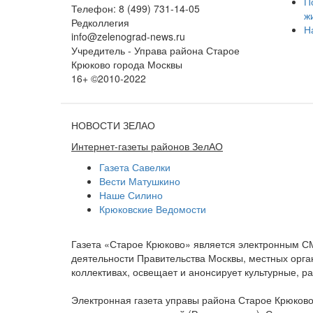
П
Телефон: 8 (499) 731-14-05
ж
Редколлегия
Н
info@zelenograd-news.ru
Учредитель - Управа района Старое
Крюково города Москвы
16+ ©2010-2022
НОВОСТИ ЗЕЛАО
Интернет-газеты районов ЗелАО
Газета Савелки
Вести Матушкино
Наше Силино
Крюковские Ведомости
Газета «Старое Крюково» является электронным С
деятельности Правительства Москвы, местных орган
коллективах, освещает и анонсирует культурные, 
Электронная газета управы района Старое Крюково