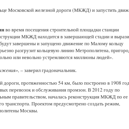
льце Московской железной дороги (МКЖД) и запустить движ
ин
во время посещения строительной площадки станции
нструкции МКЖД находится в завершающей стадии и выраз
ы будут завершены и запущено движение по Малому кольцу
серьезно разгрузит кольцевую линию Метрополитена, пригор
вольно или невольно устремляются миллионы людей».
ижения»,
– заверил градоначальник.
 дороги, протяженностью 54 км, было построено в 1908 год
овых перевозок и обслуживания промзон. В 2012 году по
льным правительством, началась реконструкция МКЖД по ее
го транспорта. Проектом предусмотрено создать режим,
политены Москвы.