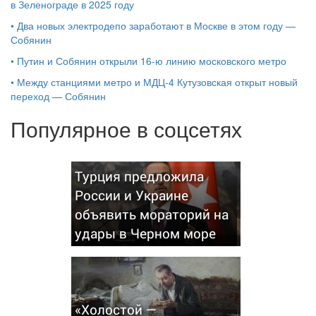
в Зеленограде в 2025 году
•
Два новых электродепо заработают в Москве в этом году —
Собянин
•
Путин и Собянин открыли 16-ю линию московского метро
•
Между станциями метро и МДЦ-4 Кутузовская открыт новый
переход — Собянин
Популярное в соцсетях
Турция предложила
России и Украине
объявить мораторий на
удары в Черном море
«Холостой —