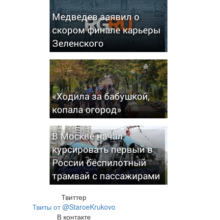
Медведев заявил о
скором финале карьеры
Зеленского
«Ходила за бабушкой,
копала огород»
В Москве начал
курсировать первый в
России беспилотный
трамвай с пассажирами
Твиттер
Твиты от @StaroeKrukovo
В контакте