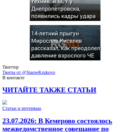
техникой ВСУ у
Днепропетровска,
появились кадры удара
14-летний прыгун
Мирослав Киселев
рассказал, как преодолел
давление взрослого ЧЕ
Твиттер
Твиты от @StaroeKrukovo
В контакте
ЧИТАЙТЕ ТАКЖЕ СТАТЬИ
Статьи и интервью
23.07.2026:
В Кемерово состоялось
межведомственное совещание по