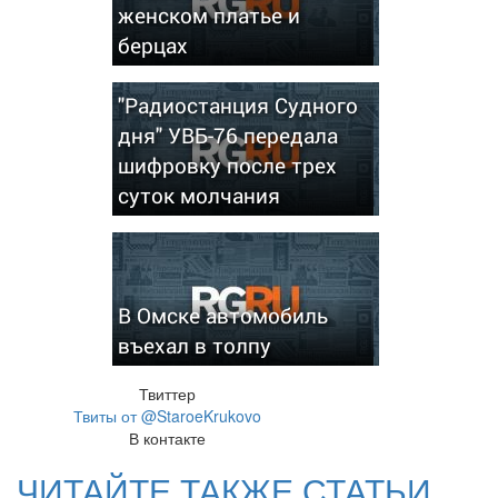
женском платье и
берцах
"Радиостанция Судного
дня" УВБ-76 передала
шифровку после трех
суток молчания
В Омске автомобиль
въехал в толпу
Твиттер
Твиты от @StaroeKrukovo
В контакте
ЧИТАЙТЕ ТАКЖЕ СТАТЬИ