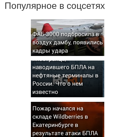
Популярное в соцсетях
ФАБ-3000 подбросила в
воздух дамбу, появились
кадры удара
Названо имя
иностранца,
наводившего БПЛА на
нефтяные терминалы в
России. Что о нем
известно
Пожар начался на
складе Wildberries в
Екатеринбурге в
результате атаки БПЛА