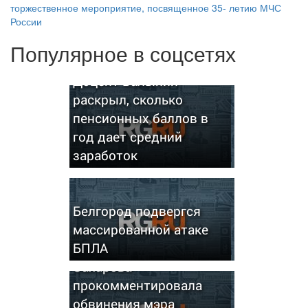
торжественное мероприятие, посвященное 35- летию МЧС
России
Популярное в соцсетях
Доцент Балынин
раскрыл, сколько
пенсионных баллов в
год дает средний
заработок
Белгород подвергся
массированной атаке
БПЛА
Захарова
прокомментировала
обвинения мэра