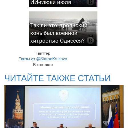
ИИ-глюки июля
Так ли это: троянский
конь был военной
хитростью Одиссея?
Твиттер
Твиты от @StaroeKrukovo
В контакте
ЧИТАЙТЕ ТАКЖЕ СТАТЬИ