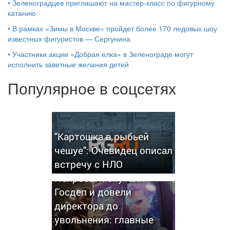
•
Зеленоградцев приглашают на мастер-класс по фигурному
катанию
•
В рамках «Зимы в Москве» пройдет более 170 ледовых шоу
известных фигуристов — Сергунина
•
Участники акции «Добрая елка» в Зеленограде могут
исполнить заветные желания детей
Популярное в соцсетях
"Картошка в рыбьей
чешуе": Очевидец описал
встречу с НЛО
Нейросети спутали
Госдеп и довели
директора до
увольнения: главные